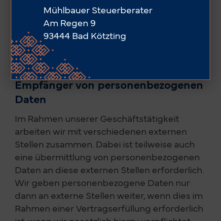
psh-con Peter Hess
Mühlbauer Steuerberater
Zur Obermühle 1
Am Regen 9
86561 Aresing
93444 Bad Kötzting
Telefon: 08252 / 960 99 71
E-Mail: info@psh-con.de
Empfänger von personenbezogenen
Daten
Im Rahmen unserer Geschäftstätigkeit
arbeiten wir mit verschiedenen externen
Stellen zusammen. Dabei ist teilweise auch
eine übermittlung von personenbezogenen
Daten an diese externen Stellen erforderlich.
Wir geben personenbezogene Daten nur
dann an externe Stellen weiter, wenn dies im
Rahmen einer Vertragserfüllung erforderlich
ist, wenn wir gesetzlich hierzu verpflichtet