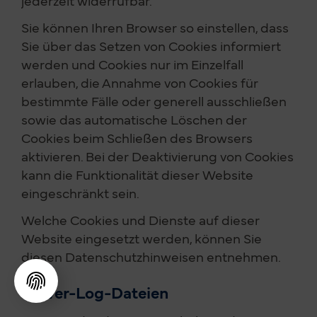
Sie können Ihren Browser so einstellen, dass
Sie über das Setzen von Cookies informiert
werden und Cookies nur im Einzelfall
erlauben, die Annahme von Cookies für
bestimmte Fälle oder generell ausschließen
sowie das automatische Löschen der
Cookies beim Schließen des Browsers
aktivieren. Bei der Deaktivierung von Cookies
kann die Funktionalität dieser Website
eingeschränkt sein.
Welche Cookies und Dienste auf dieser
Website eingesetzt werden, können Sie
diesen Datenschutzhinweisen entnehmen.
Server-Log-Dateien