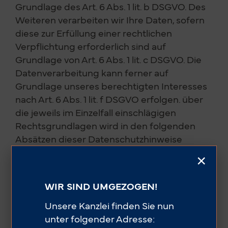
Grundlage des Art. 6 Abs. 1 lit. b DSGVO. Des
Weiteren verarbeiten wir Ihre Daten, sofern
diese zur Erfüllung einer rechtlichen
Verpflichtung erforderlich sind auf
Grundlage von Art. 6 Abs. 1 lit. c DSGVO. Die
Datenverarbeitung kann ferner auf
Grundlage unseres berechtigten Interesses
nach Art. 6 Abs. 1 lit. f DSGVO erfolgen. über
die jeweils im Einzelfall einschlägigen
Rechtsgrundlagen wird in den folgenden
Absätzen dieser Datenschutzhinweise
informiert.
×
Datenschutz­beauftragter
WIR SIND UMGEZOGEN!
Wir haben einen Datenschutzbeauftragten
Unsere Kanzlei finden Sie nun
benannt.
unter folgender Adresse: